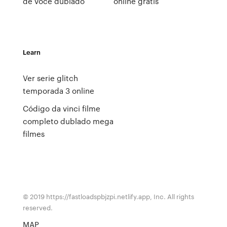
de você dublado
online gratis
Learn
Ver serie glitch
temporada 3 online
Código da vinci filme
completo dublado mega
filmes
© 2019 https://fastloadspbjzpi.netlify.app, Inc. All rights
reserved.
MAP